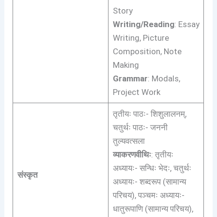
Story
Writing/Reading
: Essay
Writing, Picture
Composition, Note
Making
Grammar
: Modals,
Project Work
तृतीयः पाठः- शिशुलालनम्,
चतुर्थः पाठः- जननी
तुल्यवत्सला
व्याकरणवीथिः
: तृतीयः
अध्यायः- सन्धिः भेदः, चतुर्थः
संस्कृत
अध्यायः- शब्दरूप (सामान्य
परिचय), पञ्चमः अध्यायः-
धातुरूपाणि (सामान्य परिचय),