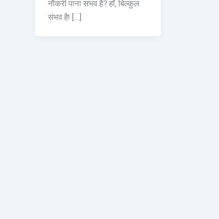
नौकरी पाना संभव है? हाँ, बिल्कुल
संभव है! […]