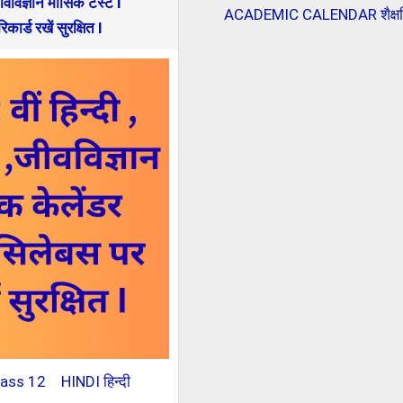
ीवविज्ञान मासिक टेस्ट I
ACADEMIC CALENDAR शैक्षण
र्ड रखें सुरक्षित I
lass 12
HINDI हिन्दी