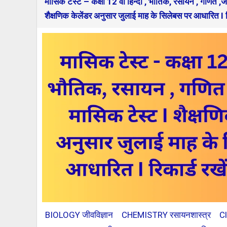
मासिक टेस्ट – कक्षा 12 वीं हिन्दी , भौतिक, रसायन , गणित ,ज
शैक्षणिक केलेंडर अनुसार जुलाई माह के सिलेबस पर आधारित I रिका
BIOLOGY जीवविज्ञान
CHEMISTRY रसायनशास्त्र
C