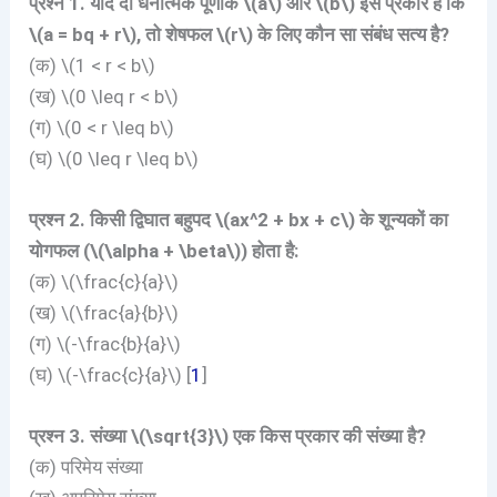
प्रश्न 1. यदि दो धनात्मक पूर्णांक \(a\) और \(b\) इस प्रकार हैं कि
\(a = bq + r\), तो शेषफल \(r\) के लिए कौन सा संबंध सत्य है?
(क) \(1 < r < b\)
(ख) \(0 \leq r < b\)
(ग) \(0 < r \leq b\)
(घ) \(0 \leq r \leq b\)
प्रश्न 2. किसी द्विघात बहुपद \(ax^2 + bx + c\) के शून्यकों का
योगफल (\(\alpha + \beta\)) होता है:
(क) \(\frac{c}{a}\)
(ख) \(\frac{a}{b}\)
(ग) \(-\frac{b}{a}\)
(घ) \(-\frac{c}{a}\) [
1
]
प्रश्न 3. संख्या \(\sqrt{3}\) एक किस प्रकार की संख्या है?
(क) परिमेय संख्या