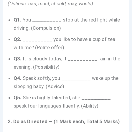
(Options: can, must, should, may, would)
Q1.
You __________ stop at the red light while
driving. (Compulsion)
Q2.
__________ you like to have a cup of tea
with me? (Polite offer)
Q3.
It is cloudy today; it __________ rain in the
evening. (Possibility)
Q4.
Speak softly, you __________ wake up the
sleeping baby. (Advice)
Q5.
She is highly talented; she __________
speak four languages fluently. (Ability)
2. Do as Directed — (1 Mark each, Total 5 Marks)