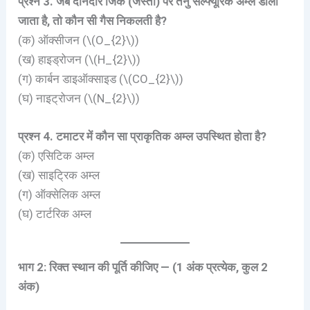
प्रश्न 3. जब दानेदार जिंक (जस्ता) पर तनु सल्फ्यूरिक अम्ल डाला
जाता है, तो कौन सी गैस निकलती है?
(क) ऑक्सीजन (\(O_{2}\))
(ख) हाइड्रोजन (\(H_{2}\))
(ग) कार्बन डाइऑक्साइड (\(CO_{2}\))
(घ) नाइट्रोजन (\(N_{2}\))
प्रश्न 4. टमाटर में कौन सा प्राकृतिक अम्ल उपस्थित होता है?
(क) एसिटिक अम्ल
(ख) साइट्रिक अम्ल
(ग) ऑक्सेलिक अम्ल
(घ) टार्टरिक अम्ल
भाग 2: रिक्त स्थान की पूर्ति कीजिए — (1 अंक प्रत्येक, कुल 2
अंक)