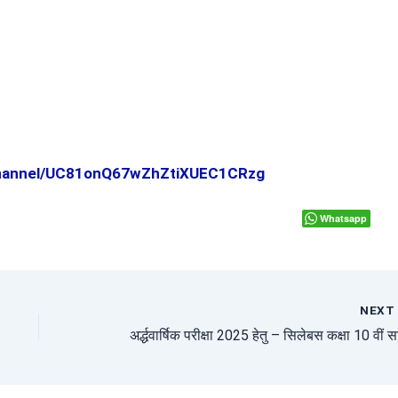
channel/UC81onQ67wZhZtiXUEC1CRzg
Whatsapp
NEX