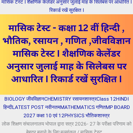
मासिक टेस्ट I शैक्षणिक केलेंडर अनुसार जुलाई माह के सिलेबस पर आधारित I
रिकार्ड रखें सुरक्षित I
BIOLOGY जीवविज्ञान
CHEMISTRY रसायनशास्त्र
Class 12
HINDI
हिन्दी
LATEST POST नवीनतम
MATHEMATICS गणित
MP BOARD
2027 कक्षा 10 एवं 12
PHYSICS भौतिकशास्त्र
लोक शिक्षण संचालनालय भोपाल द्वारा सत्र 2026- 27 के परीक्षा परिणाम को
बेहतर बनाने के लिए मूल्यांकन / मासिक टेस्ट ...