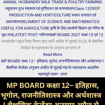
ANIMAL HUSBANDRY MILK TRADE & POULTRY FARMING
पशुपालन दुग्ध व्यवसाय एवं मुर्गीपालन एवं मत्स्यपालन
Class 12
CROP
PRODUCTION AND HORTICULTURE फसल उत्पादन एवं
उद्यानशास्त्र
ELEMENT OF SCIENCE AND MATHEMATICS
USEFUL FOR AGRICULTURE कृषि के लिए उपयोगी विज्ञान एवं गणित के
मूल तत्व
LATEST POST नवीनतम
MP BOARD 2027 कक्षा 10 एवं 12
मध्यप्रदेश स्कूल शिक्षा विभाग द्वारा जारी अप्रैल से जुलाई 2026 के शैक्षणिक
केलेंडर के पाठ्यक्रम के अनुरूप इस पोस्ट में ...
Read More
MP BOARD कक्षा 12– इतिहास, भूगोल, राजनीतिशास्त्र और अर्थशास्त्र I
शैक्षणिक केलेंडर अनुसार अप्रैल से जुलाई माह के पाठ्यक्रम आधारित
महत्वपूर्ण प्रश्न -उत्तर