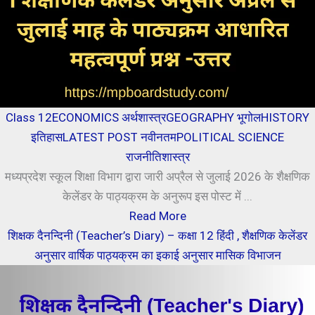
Class 12
ECONOMICS अर्थशास्त्र
GEOGRAPHY भूगोल
HISTORY
इतिहास
LATEST POST नवीनतम
POLITICAL SCIENCE
राजनीतिशास्त्र
मध्यप्रदेश स्कूल शिक्षा विभाग द्वारा जारी अप्रैल से जुलाई 2026 के शैक्षणिक
केलेंडर के पाठ्यक्रम के अनुरूप इस पोस्ट में ...
Read More
शिक्षक दैनन्दिनी (Teacher’s Diary) – कक्षा 12 हिंदी , शैक्षणिक केलेंडर
अनुसार वार्षिक पाठ्यक्रम का इकाई अनुसार मासिक विभाजन