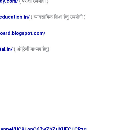
tudy.com/
( परीक्षा उपयोगी )
leducation.in/
( व्यावसायिक शिक्षा हेतु उपयोगी )
lleboard.blogspot.com/
al.in/
( अंग्रेजी माध्यम हेतु)
channel/UC81onQ67wZhZtiXUEC1CRzg