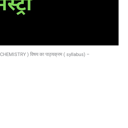
्ञान ( CHEMISTRY ) विषय का पाठ्यक्रम ( syllabus) –