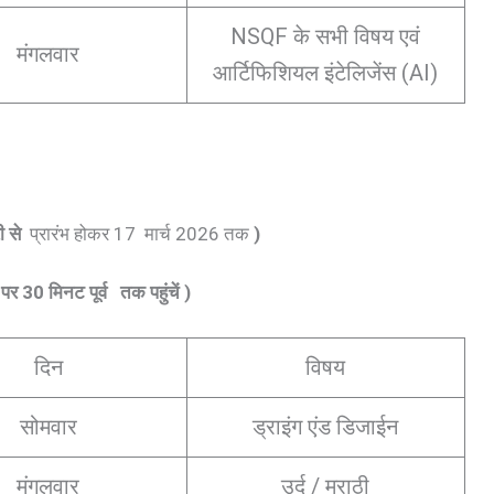
NSQF के सभी विषय एवं
मंगलवार
आर्टिफिशियल इंटेलिजेंस (AI)
 से
प्रारंभ होकर 17 मार्च 2026 तक
)
र पर 30 मिनट पूर्व तक पहुंचें )
दिन
विषय
सोमवार
ड्राइंग एंड डिजाईन
मंगलवार
उर्दू / मराठी