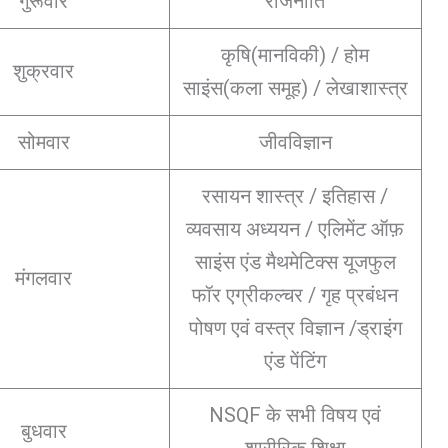
गुरूवार
राजनीति
कृषि(मानविकी) / होम
शुक्रवार
साइंस(कला समूह) / लेखाशास्त्र
सोमवार
जीवविज्ञान
रसायन शास्त्र / इतिहास /
व्यवसाय अध्ययन / एलिमेंट ऑफ़
साइंस एंड मैथमेटिक्स यूजफुल
मंगलवार
फॉर एग्रीकल्चर / गृह प्रबंधन
पोषण एवं वस्त्र विज्ञान /ड्राइंग
एंड पेंटिंग
NSQF के सभी विषय एवं
बुधवार